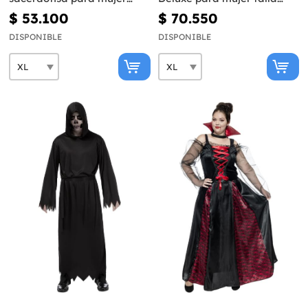
talla grande
grande
$ 53.100
$ 70.550
DISPONIBLE
DISPONIBLE