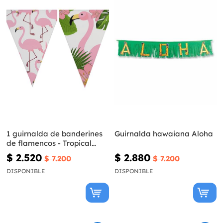
1 guirnalda de banderines
Guirnalda hawaiana Aloha
de flamencos - Tropical
flamingos
$ 2.520
$ 2.880
$ 7.200
$ 7.200
DISPONIBLE
DISPONIBLE