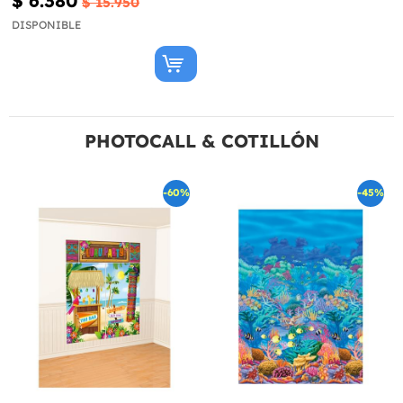
$ 6.380
$ 15.950
DISPONIBLE
PHOTOCALL & COTILLÓN
-60%
-45%