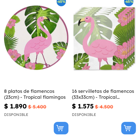
-65%
-65%
8 platos de flamencos
16 servilletas de flamencos
(23cm) - Tropical flamingos
(33x33cm) - Tropical
flamingos
$ 1.890
$ 1.575
$ 5.400
$ 4.500
DISPONIBLE
DISPONIBLE