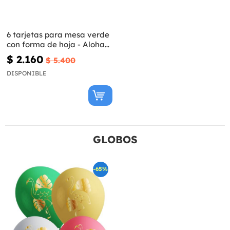
6 tarjetas para mesa verde
con forma de hoja - Aloha
Turquoise
$ 2.160
$ 5.400
DISPONIBLE
GLOBOS
-65%