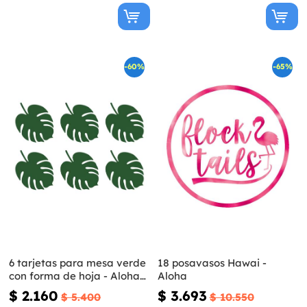
-60%
-65%
6 tarjetas para mesa verde
18 posavasos Hawai -
con forma de hoja - Aloha
Aloha
Turquoise
$ 2.160
$ 3.693
$ 5.400
$ 10.550