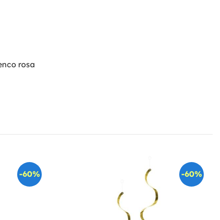
menco rosa
-60%
-60%