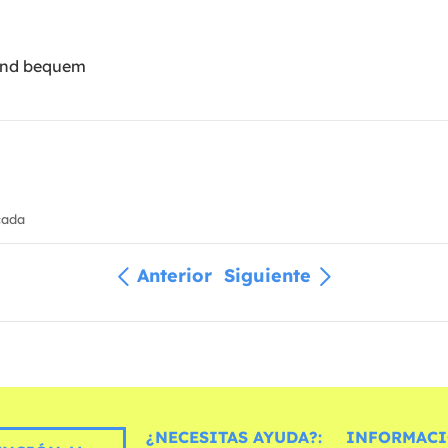
 und bequem
cada
Anterior
Siguiente
¿NECESITAS AYUDA?:
INFORMACI