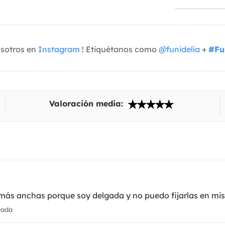
osotros en
Instagram
! Etiquétanos como
@funidelia
+
#Fu
Valoración media:
más anchas porque soy delgada y no puedo fijarlas en mis
cada