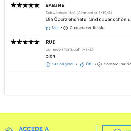
SABINE
Schwäbisch Hall (Alemania) 2/19/26
Die Überziehstiefel sind super schön
Útil
•
Compra verificada
RUI
Lamego (Portugal) 5/2/23
bien
Ver original
•
Útil
•
Compra verifi
ACCEDE A