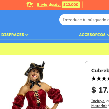
Envío desde:
$20.000
DISFRACES
ACCESORIOS
Cubreb
$ 17
Incluye:
c
Material:
9