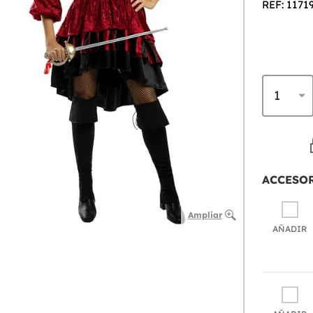
REF: 1171
ACCESO
Ampliar
AÑADIR