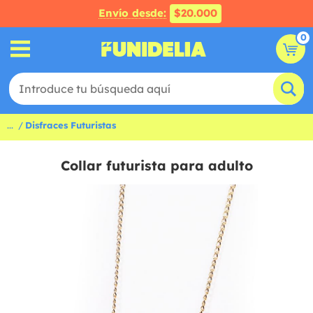
Envío desde:
$20.000
0
...
Disfraces Futuristas
Collar futurista para adulto