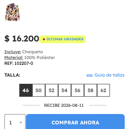
$ 16.200
ÚLTIMAS UNIDADES
Incluye:
Chaqueta
Material:
100% Poliéster
REF: 102207-0
TALLA:
Guía de tallas
46
50
52
54
56
58
62
RECIBE 2026-08-11
COMPRAR AHORA