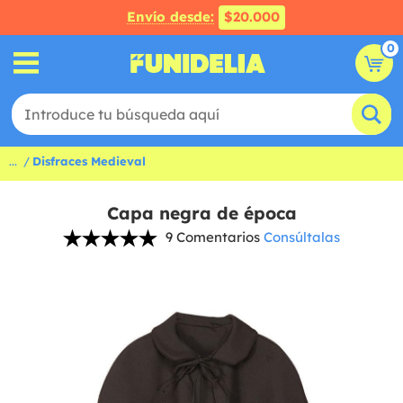
Envío desde:
$20.000
0
...
Disfraces Medieval
Capa negra de época
9 Comentarios
Consúltalas