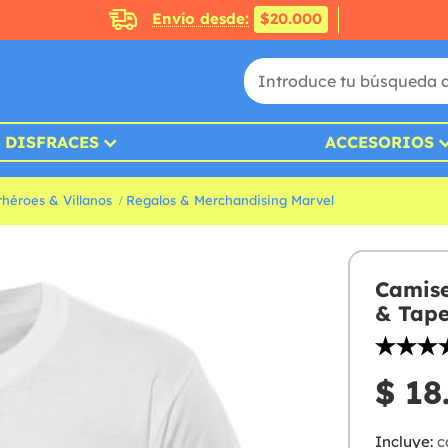
Envío desde:
$20.000
DISFRACES
ACCESORIOS
héroes & Villanos
Regalos & Merchandising Marvel
Camise
& Tap
$ 18
Incluye:
c