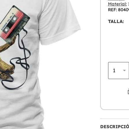
Material:
REF: 8040
TALLA:
DESCRIPCI