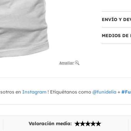
ENVÍO Y DE
MEDIOS DE 
Ampliar
osotros en
Instagram
! Etiquétanos como
@funidelia
+
#Fu
Valoración media: