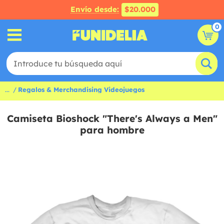
Envío desde:
$20.000
0
...
Regalos & Merchandising Videojuegos
Camiseta Bioshock "There's Always a Men"
para hombre