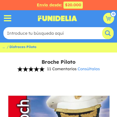
Envío desde:
$20.000
0
...
Disfraces Piloto
Broche Piloto
11 Comentarios
Consúltalas