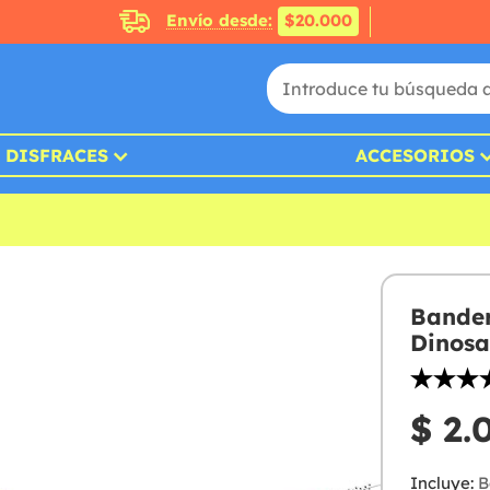
Envío desde:
$20.000
DISFRACES
ACCESORIOS
Bander
Dinosa
$ 2.
Incluye:
Ba