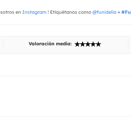
osotros en
Instagram
! Etiquétanos como
@funidelia
+
#Fu
Valoración media: