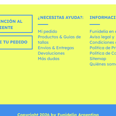
¿NECESITAS AYUDA?:
INFORMACI
ENCIÓN AL
IENTE
Mi pedido
Funidelia en
Productos & Guías de
Aviso legal y
E TU PEDIDO
tallas
Condiciones 
Envíos & Entregas
Política de P
Devoluciones
Política de C
Más dudas
Sitemap
Quiénes som
Copyright 2026 by Funidelia Argentina