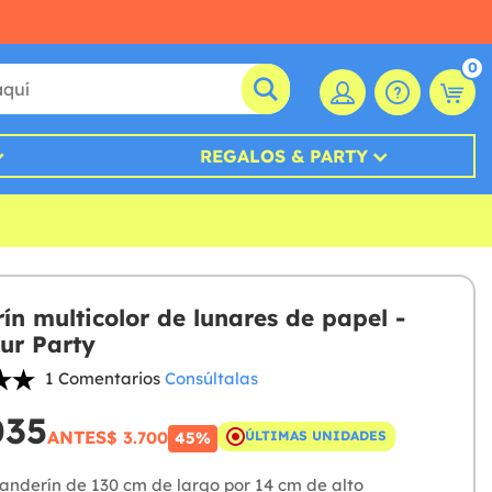
0
REGALOS & PARTY
ín multicolor de lunares de papel -
ur Party
1 Comentarios
Consúltalas
035
ANTES
$ 3.700
ÚLTIMAS UNIDADES
45%
nderín de 130 cm de largo por 14 cm de alto