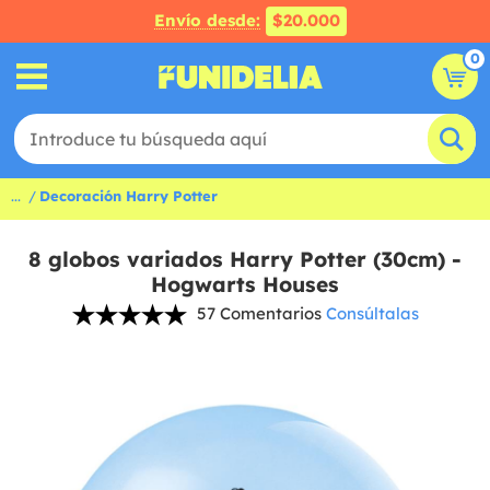
Envío desde:
$20.000
0
...
Decoración Harry Potter
8 globos variados Harry Potter (30cm) -
Hogwarts Houses
57 Comentarios
Consúltalas