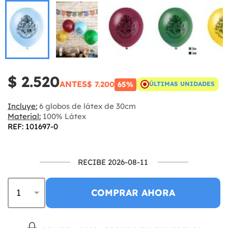
$ 2.520
ANTES
$ 7.200
65%
ÚLTIMAS UNIDADES
Incluye:
6 globos de látex de 30cm
Material:
100% Látex
REF: 101697-0
RECIBE 2026-08-11
COMPRAR AHORA