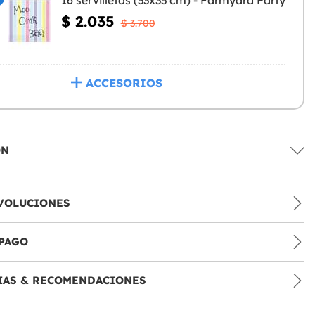
16 servilletas (33x33 cm) - Farmyard Party
$ 2.035
$ 3.700
ACCESORIOS
ÓN
VOLUCIONES
PAGO
IAS & RECOMENDACIONES