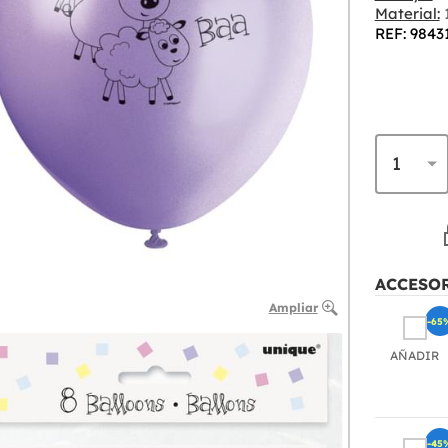
Material:
REF: 9843
ACCESO
Ampliar
-65
AÑADIR
-45