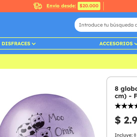
Envío desde:
$20.000
DISFRACES
ACCESORIOS
8 glob
cm) - 
$ 2.
Incluye:
8 