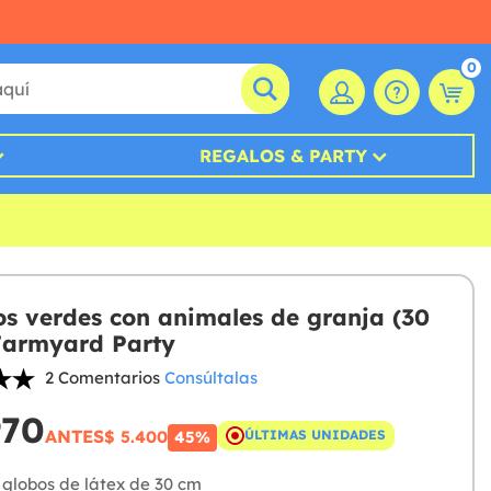
0
REGALOS & PARTY
os verdes con animales de granja (30
Farmyard Party
2 Comentarios
Consúltalas
970
ANTES
$ 5.400
ÚLTIMAS UNIDADES
45%
globos de látex de 30 cm