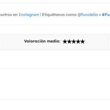
osotros en
Instagram
! Etiquétanos como
@funidelia
+
#Fu
Valoración media: