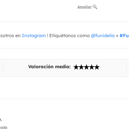
Ampliar
osotros en
Instagram
! Etiquétanos como
@funidelia
+
#Fu
Valoración media:
.
cada