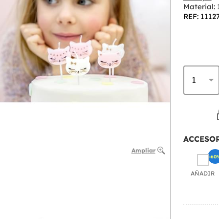
Material:
REF: 1112
ACCESO
Ampliar
-60
AÑADIR