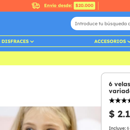
Envío desde:
$20.000
DISFRACES
ACCESORIOS
6 vela
variad
$ 2.
Incluye:
6