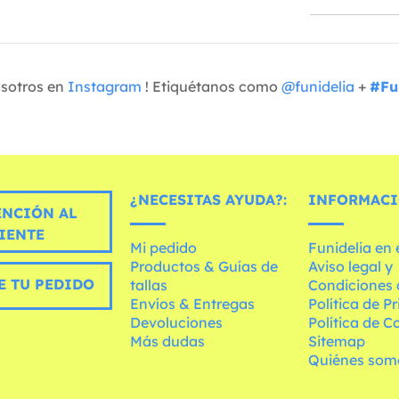
osotros en
Instagram
! Etiquétanos como
@funidelia
+
#Fu
¿NECESITAS AYUDA?:
INFORMACI
ENCIÓN AL
IENTE
Mi pedido
Funidelia en
Productos & Guías de
Aviso legal y
E TU PEDIDO
tallas
Condiciones 
Envíos & Entregas
Política de P
Devoluciones
Política de C
Más dudas
Sitemap
Quiénes som