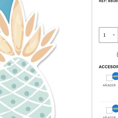
REF: 8806
ACCESO
-60
AÑADIR
-60
AÑADIR