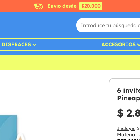
Envío desde:
$20.000
DISFRACES
ACCESORIOS
6 invit
Pineap
$ 2.
Incluye:
6 
Material:
7