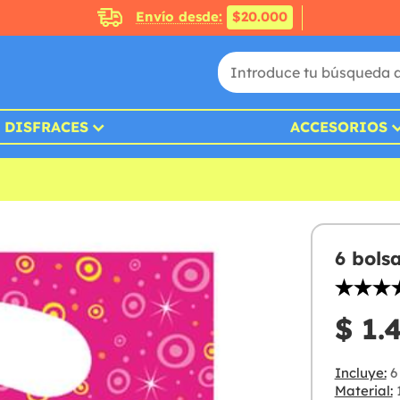
Envío desde:
$20.000
DISFRACES
ACCESORIOS
6 bols
$ 1.
Incluye:
6
Material: