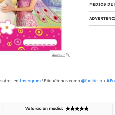
MEDIOS DE 
ADVERTENC
Ampliar
osotros en
Instagram
! Etiquétanos como
@funidelia
+
#Fu
Valoración media: