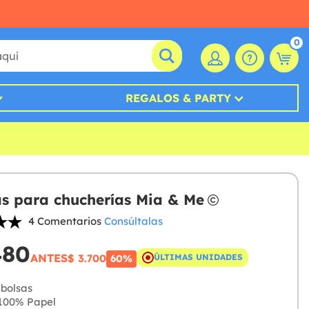
0
REGALOS & PARTY
as para chucherías Mia & Me
4 Comentarios
Consúltalas
480
ANTES
$ 3.700
ÚLTIMAS UNIDADES
60%
 bolsas
100% Papel