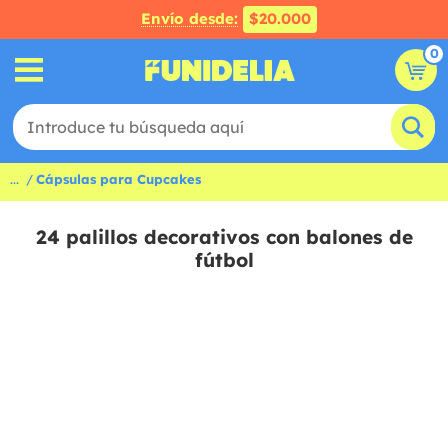
Envío desde:
$20.000
0
...
Cápsulas para Cupcakes
24 palillos decorativos con balones de
fútbol