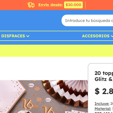
Envío desde:
$20.000
DISFRACES
ACCESORIOS
20 top
Glitz 
$ 2.
Incluye:
20
Material: