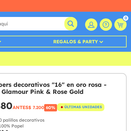
0
REGALOS & PARTY
pers decorativos "16" en oro rosa -
& Glamour Pink & Rose Gold
880
ANTES
$ 7.200
ÚLTIMAS UNIDADES
60%
 palillos decorativos
100% Papel