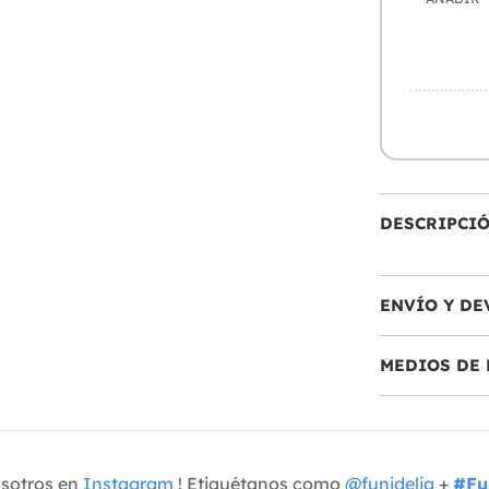
DESCRIPCI
ENVÍO Y DE
MEDIOS DE 
osotros en
Instagram
! Etiquétanos como
@funidelia
+
#Fu