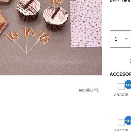
REF: 1084
ACCESO
-65
Ampliar
AÑADIR
-45
AÑADIR